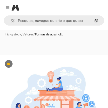
Magnific
Close menu
Pesqui
Início
/
stock
/
Vetores
/
Formas de atrair cli…
Premium