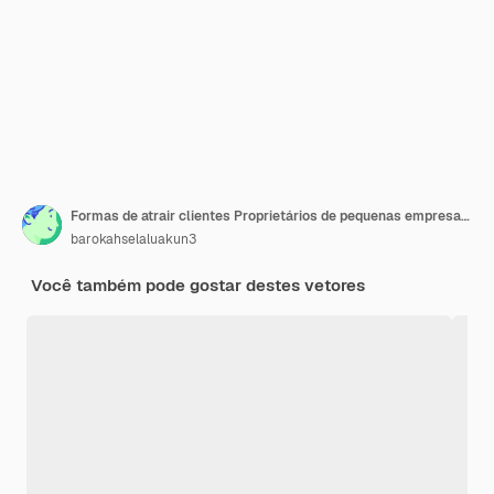
Formas de atrair clientes Proprietários de pequenas empresas dão promoções aos clientes Conceito de promoção Ilustração vetorial plana
barokahselaluakun3
Você também pode gostar destes vetores