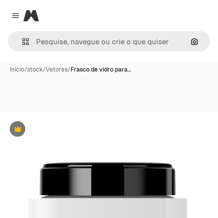
Magnific
Close menu
Pesqui
Início
/
stock
/
Vetores
/
Frasco de vidro para…
Premium