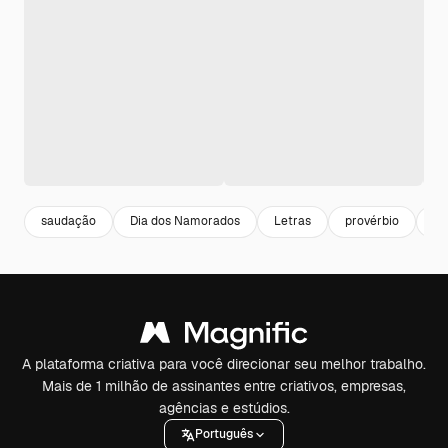
saudação
Dia dos Namorados
Letras
provérbio
Fe
A plataforma criativa para você direcionar seu melhor trabalho.
Mais de 1 milhão de assinantes entre criativos, empresas,
agências e estúdios.
Português