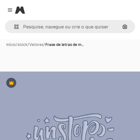
Magnific
Close menu
Pesqui
Início
/
stock
/
Vetores
/
Frase de letras de m…
Premium