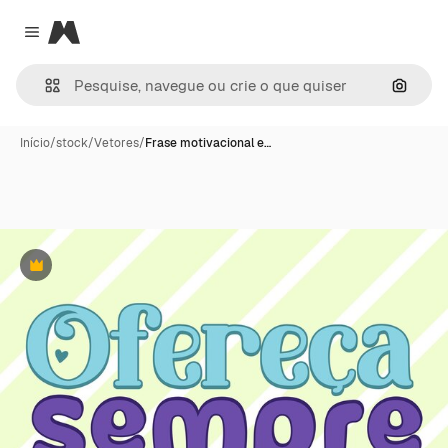
Magnific
Close menu
Pesqui
Início
/
stock
/
Vetores
/
Frase motivacional e…
Premium