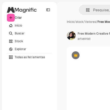
Criar
Início
/
stock
/
Vetores
/
Free Mod
Início
Buscar
artveinist
Stock
Explorar
Todas as ferramentas
Premium