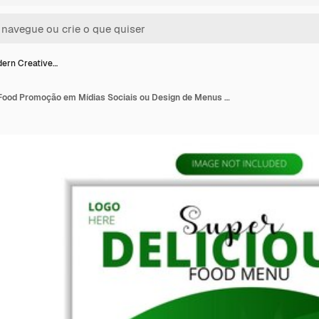
ern Creative…
Free Modern Creative Food Promoção em Mídias Sociais ou Design de Menus de Restaurantes