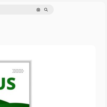
Pesquisar por imagem
Buscar