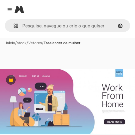
Magnific
Close menu
Pesqui
Início
/
stock
/
Vetores
/
Freelancer de mulher…
Premium