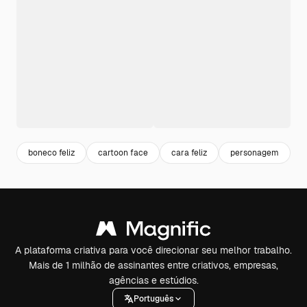
boneco feliz
cartoon face
cara feliz
personagem
c
A plataforma criativa para você direcionar seu melhor trabalho.
Mais de 1 milhão de assinantes entre criativos, empresas,
agências e estúdios.
Português