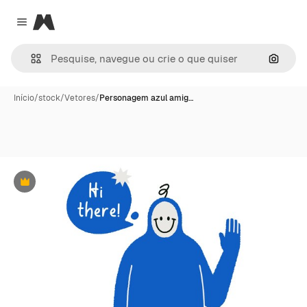
Magnific
Close menu
Pesqui
Início
/
stock
/
Vetores
/
Personagem azul amig…
Premium