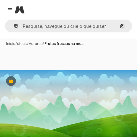
Magnific
Close menu
Pesqui
Início
/
stock
/
Vetores
/
Frutas frescas na me…
Premium