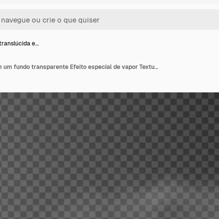
ranslúcida e…
Fumaça translúcida em um fundo transparente Efeito especial de vapor Textura de vetor de vapor