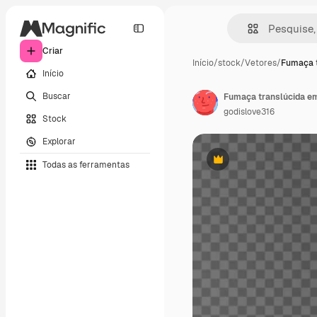
Criar
Início
/
stock
/
Vetores
/
Fumaça t
Início
Buscar
godislove316
Stock
Explorar
Todas as ferramentas
Premium