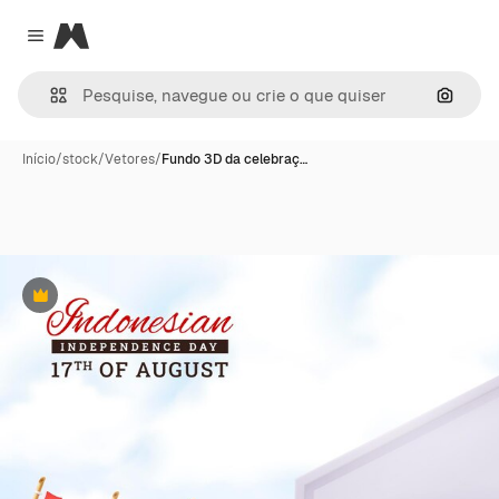
Magnific
Close menu
Pesqui
Início
/
stock
/
Vetores
/
Fundo 3D da celebraç…
Premium