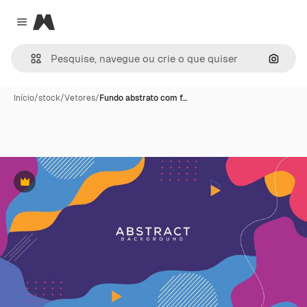
Magnific
Close menu
Pesqui
Início
/
stock
/
Vetores
/
Fundo abstrato com f…
Premium