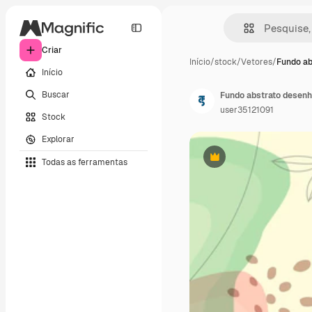
Criar
Início
/
stock
/
Vetores
/
Fundo ab
Início
Buscar
Fundo abstrato desenh
user35121091
Stock
Explorar
Todas as ferramentas
Premium