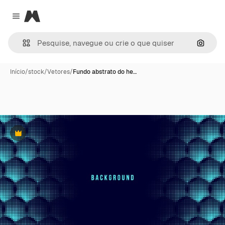
Magnific
Close menu
Pesqui
Início
/
stock
/
Vetores
/
Fundo abstrato do he…
Premium