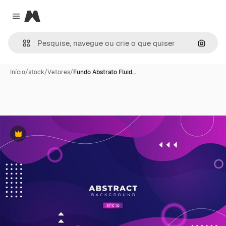
Magnific
Close menu
Pesqui
Início
/
stock
/
Vetores
/
Fundo Abstrato Fluid…
Premium