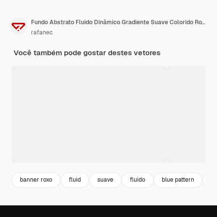
Fundo Abstrato Fluido Dinâmico Gradiente Suave Colorido Roxo Azul
rafanec
Você também pode gostar destes vetores
banner roxo
fluid
suave
fluido
blue pattern
bl