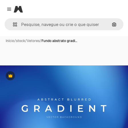
Magnific
Close menu
Pesqui
Início
/
stock
/
Vetores
/
Fundo abstrato gradi…
Premium