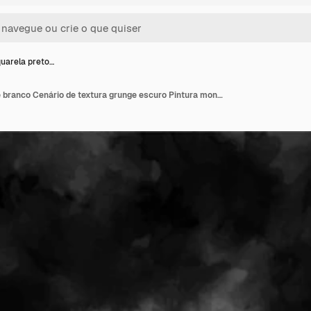
uarela preto…
Fundo aquarela preto e branco Cenário de textura grunge escuro Pintura monocromática abstrata