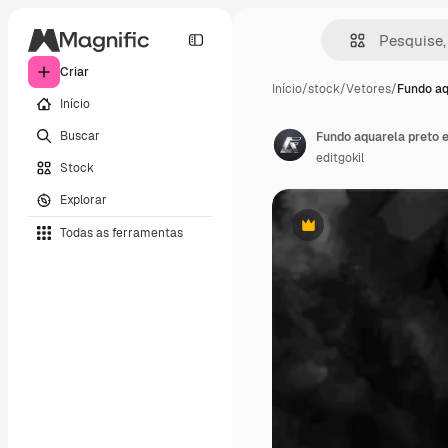
Criar
Início
/
stock
/
Vetores
/
Fundo aq
Início
Buscar
editgokil
Stock
Explorar
Todas as ferramentas
Premium