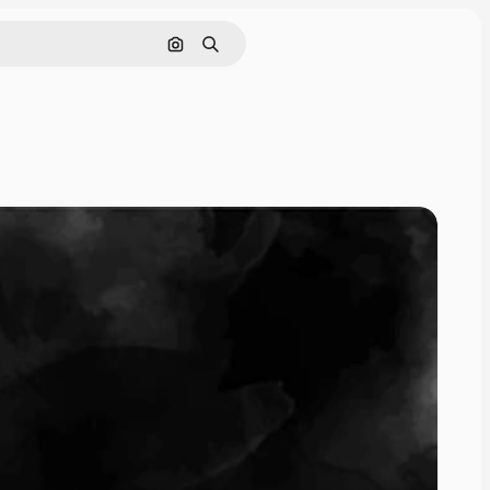
Pesquisar por imagem
Buscar