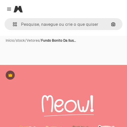
Magnific
Close menu
Pesqui
Início
/
stock
/
Vetores
/
Fundo Bonito Da Ilus…
Premium