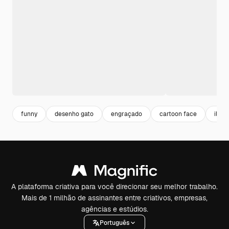
funny
desenho gato
engraçado
cartoon face
ilus
A plataforma criativa para você direcionar seu melhor trabalho.
Mais de 1 milhão de assinantes entre criativos, empresas,
agências e estúdios.
Português