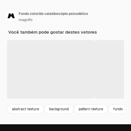
Fundo colorido caleidoscópio psicodélico
magnific
Você também pode gostar destes vetores
abstract texture
background
pattern texture
fundo pad