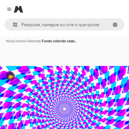
Magnific
Close menu
Pesqui
Início
/
stock
/
Vetores
/
Fundo colorido calei…
Premium