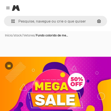
Magnific
Close menu
Pesqui
Início
/
stock
/
Vetores
/
Fundo colorido de me…
Premium