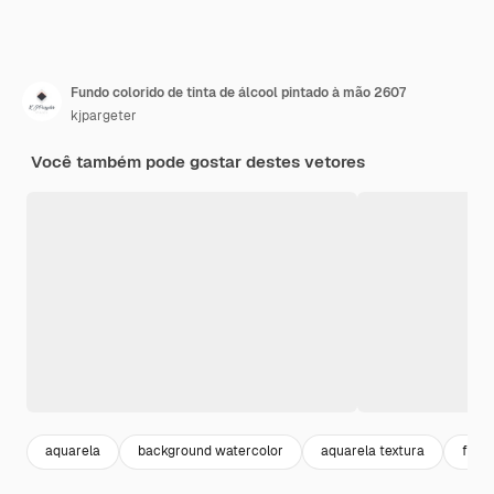
Fundo colorido de tinta de álcool pintado à mão 2607
kjpargeter
Você também pode gostar destes vetores
aquarela
background watercolor
aquarela textura
fund