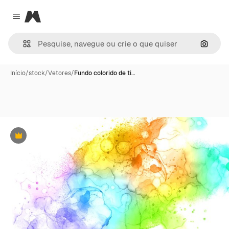
Magnific
Close menu
Pesqui
Início
/
stock
/
Vetores
/
Fundo colorido de ti…
Premium