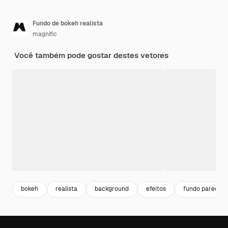
Fundo de bokeh realista
magnific
Você também pode gostar destes vetores
bokeh
realista
background
efeitos
fundo parede