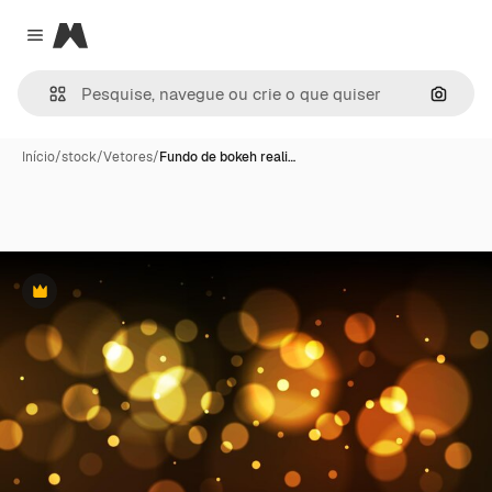
Magnific
Close menu
Pesqui
Início
/
stock
/
Vetores
/
Fundo de bokeh reali…
Premium