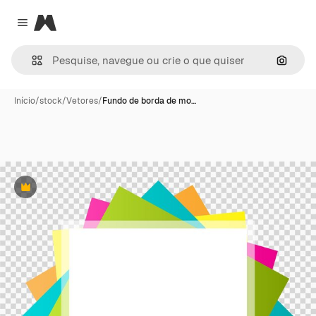
Magnific
Close menu
Pesqui
Início
/
stock
/
Vetores
/
Fundo de borda de mo…
Premium