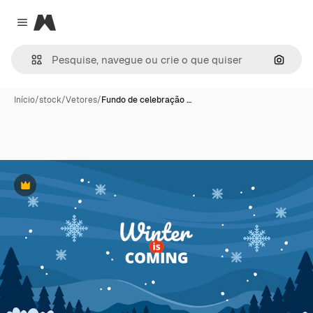
Magnific
Close menu
Pesqui
Início
/
stock
/
Vetores
/
Fundo de celebração …
Premium