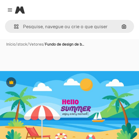
Magnific
Close menu
Pesqui
Início
/
stock
/
Vetores
/
Fundo de design de b…
Premium