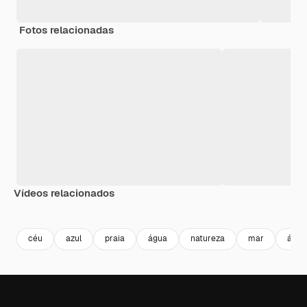
Fotos relacionadas
Vídeos relacionados
Premium
Premium
céu
azul
praia
água
natureza
mar
árvo