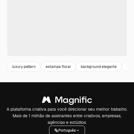
luxury pattern
estampa floral
background elegante
bac
A plataforma criativa para você direcionar seu melhor trabalho.
Mais de 1 milhão de assinantes entre criativos, empresas,
agências e estúdios.
Português