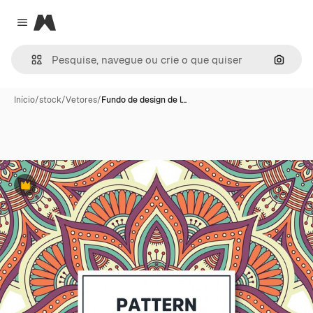
Magnific
Close menu
Pesqui
Início
/
stock
/
Vetores
/
Fundo de design de l…
Premium