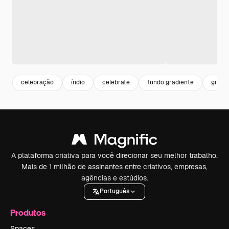
celebração
índio
celebrate
fundo gradiente
gradi
A plataforma criativa para você direcionar seu melhor trabalho.
Mais de 1 milhão de assinantes entre criativos, empresas,
agências e estúdios.
Português
Produtos
Spaces