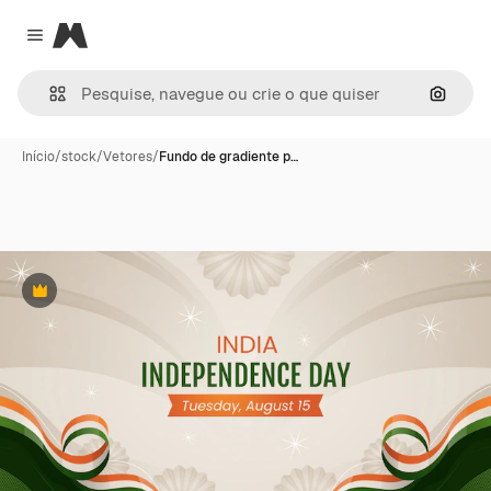
Magnific
Close menu
Pesqui
Início
/
stock
/
Vetores
/
Fundo de gradiente p…
Premium