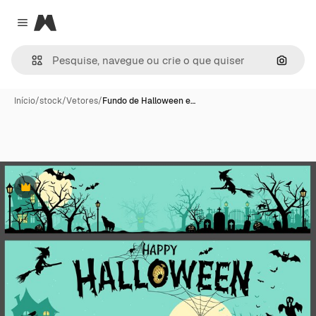
Magnific
Close menu
Pesqui
Início
/
stock
/
Vetores
/
Fundo de Halloween e…
Premium