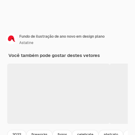
Fundo de ilustração de ano novo em design plano
Astatine
Você também pode gostar destes vetores
2022
fireworks
fogos
celebrate
abstrato
bac