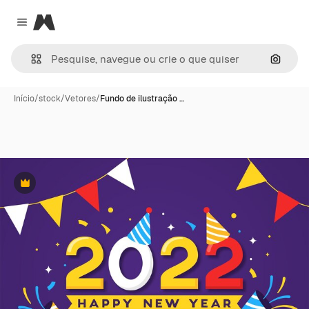
Magnific
Close menu
Pesqui
Início
/
stock
/
Vetores
/
Fundo de ilustração …
Premium