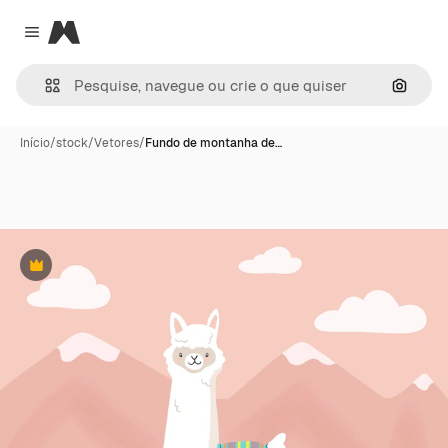
Magnific
Close menu
Pesqui
Início
/
stock
/
Vetores
/
Fundo de montanha de…
Premium