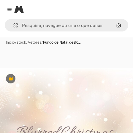
Magnific
Close menu
Pesqui
Início
/
stock
/
Vetores
/
Fundo de Natal desfo…
Premium