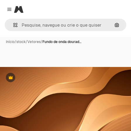
Magnific
Close menu
Pesqui
Início
/
stock
/
Vetores
/
Fundo de onda dourad…
Premium