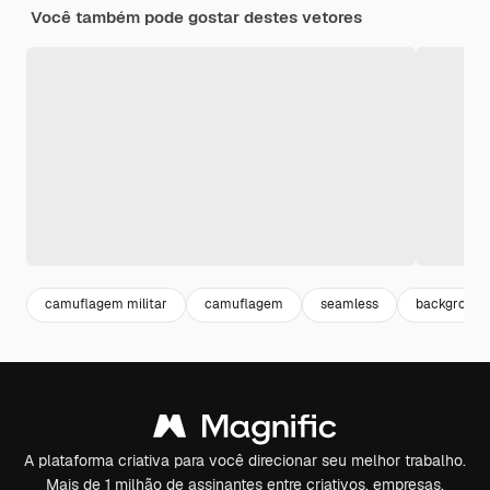
Você também pode gostar destes vetores
camuflagem militar
camuflagem
seamless
background 
A plataforma criativa para você direcionar seu melhor trabalho.
Mais de 1 milhão de assinantes entre criativos, empresas,