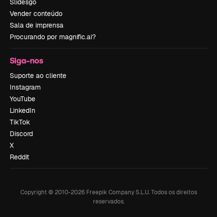
Slidesgo
Vender conteúdo
Sala de imprensa
Procurando por magnific.ai?
Siga-nos
Suporte ao cliente
Instagram
YouTube
LinkedIn
TikTok
Discord
X
Reddit
Copyright © 2010-
2026
Freepik Company S.L.U.
Todos os direitos
reservados
.