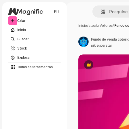
Criar
Início
/
stock
/
Vetores
/
Fundo de
Início
Buscar
Fundo de venda colori
pikisuperstar
Stock
Explorar
Todas as ferramentas
Premium