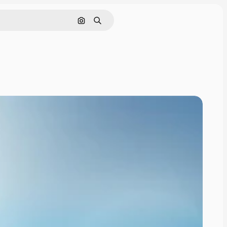
Pesquisar por imagem
Buscar