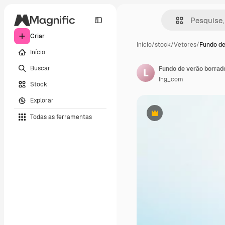
Criar
Início
/
stock
/
Vetores
/
Fundo de
Início
Buscar
Fundo de verão borrado
lhg_com
Stock
Explorar
Todas as ferramentas
Premium