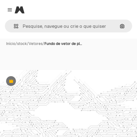
Magnific
Close menu
Pesqui
Início
/
stock
/
Vetores
/
Fundo de vetor de pl…
Premium