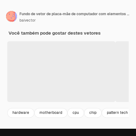
Fundo de vetor de placa-mãe de computador com elementos eletrônicos de placa de circuito Textura eletrônica para conceito de engenharia de tecnologia de computador Ilustração abstrata gerada por computador de placa-mãe
baivector
Você também pode gostar destes vetores
hardware
motherboard
cpu
chip
pattern tech