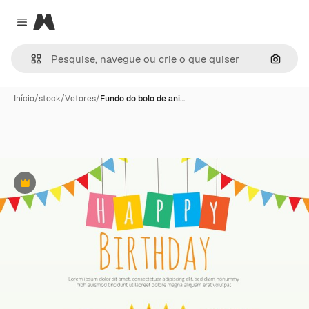
Magnific
Close menu
Pesqui
Início
/
stock
/
Vetores
/
Fundo do bolo de ani…
Premium