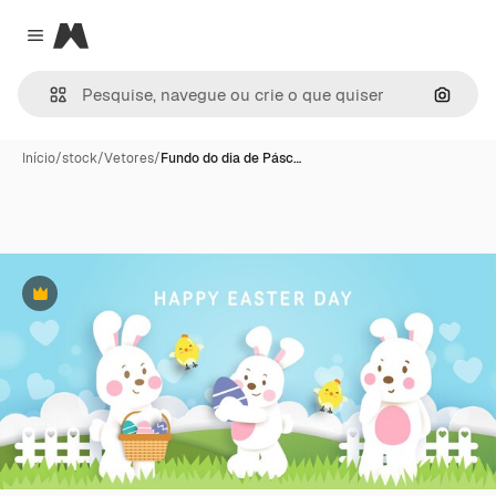
Magnific
Close menu
Pesqui
Início
/
stock
/
Vetores
/
Fundo do dia de Pásc…
Premium