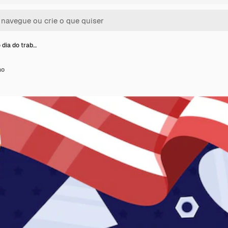
 dia do trab…
ho