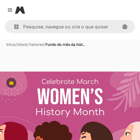
Magnific
Close menu
Pesqui
Início
/
stock
/
Vetores
/
Fundo do mês da hist…
Premium