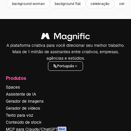
background woman
background flat
celebração
celebr
A plataforma criativa para você direcionar seu melhor trabalho.
Mais de 1 milhão de assinantes entre criativos, empresas,
agências e estúdios.
Português
Produtos
Spaces
Assistente de IA
Gerador de imagens
Gerador de vídeos
Texto para voz
Conteúdo de stock
MCP para Claude/ChatGPT
New