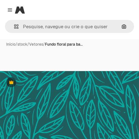
Magnific
Close menu
Pesqui
Início
/
stock
/
Vetores
/
Fundo floral para ba…
Premium