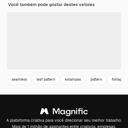
Você também pode gostar destes vetores
seamless
leaf pattern
estampas
pattern
folhagem 
A plataforma criativa para você direcionar seu melhor trabalho.
Mais de 1 milhão de assinantes entre criativos, empresas,