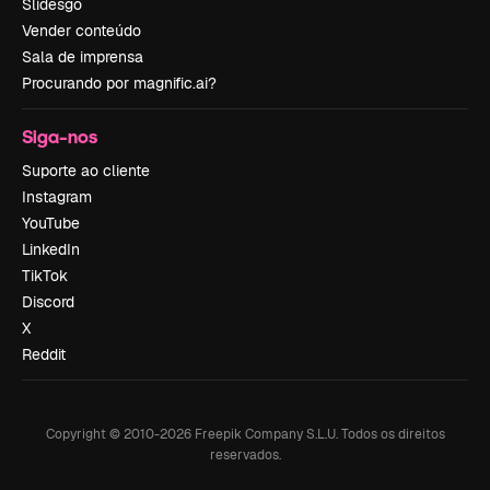
Slidesgo
Vender conteúdo
Sala de imprensa
Procurando por magnific.ai?
Siga-nos
Suporte ao cliente
Instagram
YouTube
LinkedIn
TikTok
Discord
X
Reddit
Copyright © 2010-
2026
Freepik Company S.L.U.
Todos os direitos
reservados
.