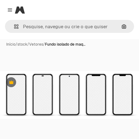
Magnific
Close menu
Pesqui
Início
/
stock
/
Vetores
/
Fundo isolado de maq…
Premium