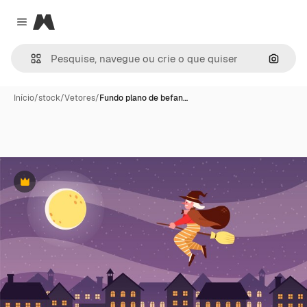
Magnific
Close menu
Pesqui
Início
/
stock
/
Vetores
/
Fundo plano de befan…
Premium