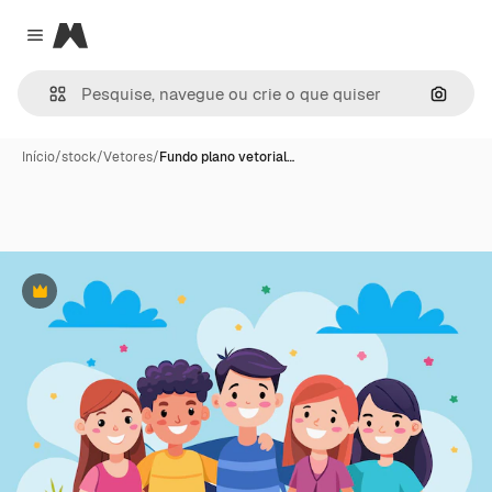
Magnific
Close menu
Pesqui
Início
/
stock
/
Vetores
/
Fundo plano vetorial…
Premium