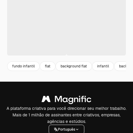
fundo infantil
flat
background flat
infantil
backgr
A plataforma criativa para você direcionar seu melhor trabalho.
Mais de 1 milhão de assinantes entre criativos, empresas,
agências e estúdios.
Português