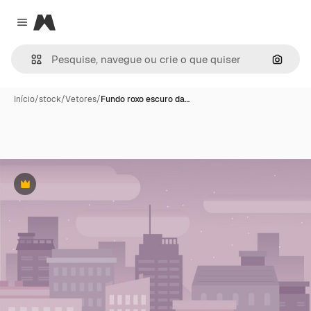
Magnific
Close menu
Pesqui
Início
/
stock
/
Vetores
/
Fundo roxo escuro da…
Premium