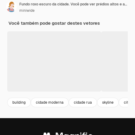
Fundo roxo escuro da cidade. Você pode ver prédios altos e apartamentos.
miniwide
Você também pode gostar destes vetores
building
cidade moderna
cidade rua
skyline
citysc