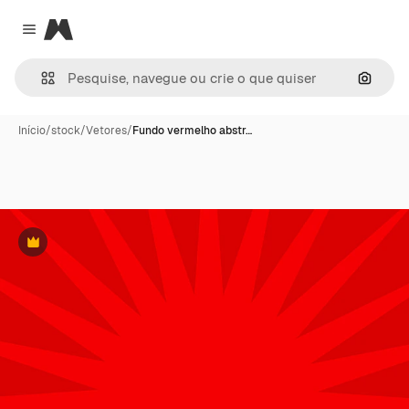
Magnific
Close menu
Pesqui
Início
/
stock
/
Vetores
/
Fundo vermelho abstr…
Premium