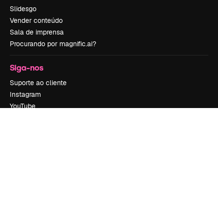
Slidesgo
Vender conteúdo
Sala de imprensa
Procurando por magnific.ai?
Siga-nos
Suporte ao cliente
Instagram
YouTube
LinkedIn
TikTok
Discord
X
Reddit
Copyright © 2010-
2026
Freepik Company S.L.U.
Todos os direitos
reservados
.