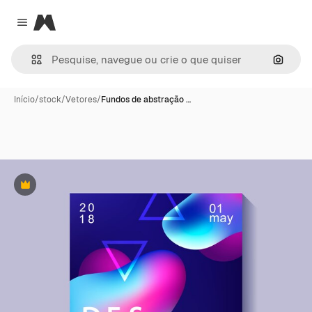
Magnific
Close menu
Pesqui
Início
/
stock
/
Vetores
/
Fundos de abstração …
Premium