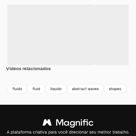
Vídeos relacionados
Premium
Premium
fluido
fluid
liquido
abstract waves
shapes
fo
A plataforma criativa para você direcionar seu melhor trabalho.