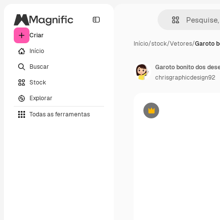
Criar
Início
/
stock
/
Vetores
/
Garoto b
Início
Buscar
chrisgraphicdesign92
Stock
Explorar
Todas as ferramentas
Premium