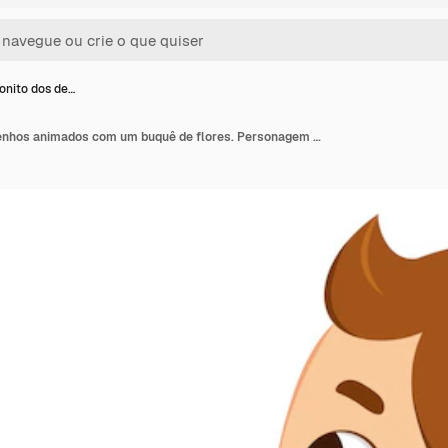
onito dos de…
Garoto bonito dos desenhos animados com um buquê de flores. Personagem de vetor isolado no fundo branco.