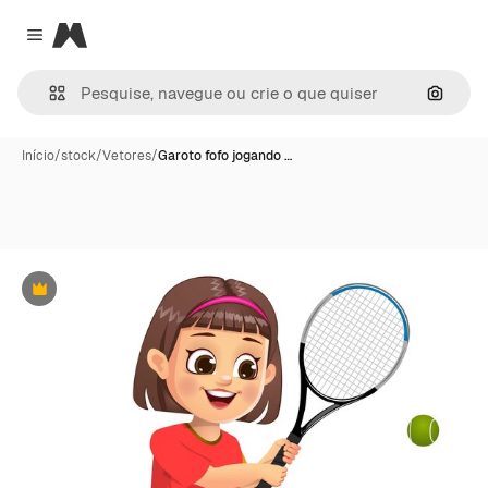
Magnific
Close menu
Pesqui
Início
/
stock
/
Vetores
/
Garoto fofo jogando …
Premium