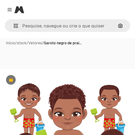
Magnific
Close menu
Pesqui
Início
/
stock
/
Vetores
/
Garoto negro de prai…
Premium