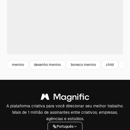
menino
desenho menino
boneco menino
child
inf
A plataforma criativa para você direcionar seu melhor trabalho.
Mais de 1 milhão de assinantes entre criativos, empresas,
agências e estúdios.
Português